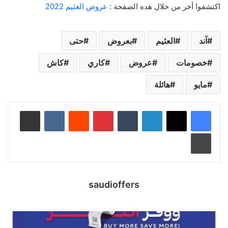
اكتشفوا أخر من خلال هده الصفحة :
عروض العثيم 2022
آند
العثيم
بعروض
حتى
خصومات
عروض
كاري
كاش
مايو
هائلة
لينكدإن
‏Tumblr
بينتيريست
‏Reddit
‏VKontakte
مشاركة عبر البريد
طباعة
saudioffers