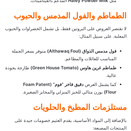
مثل
Haley Powder Milk
المدعّم بالفيتامينات.
الطماطم والفول المدمس والحبوب
لا تقتصر العروض على البروتين فقط، بل تشمل الخضراوات والحبوب
المعلبة. على سبيل المثال:
فول مدمس الذواق (Althawaq Foul)
متوفر بسعر الجملة
المناسب للعائلات والمطاعم.
طماطم غرين هاوس (Green House Tomato)
طازجة بجودة
عالية.
كما يشمل العرض
دقيق فاخر “فوم” (Foam Patent
Flour)
بوزن مثالي للخبز المنزلي والمخابز الصغيرة.
مستلزمات المطبخ والحلويات
بالإضافة إلى المواد الأساسية، يقدم العثيم خصومات جيدة على
المنتجات المصنعة: