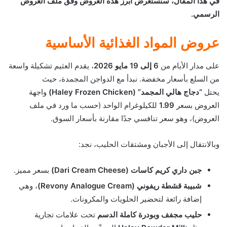
في هذا المقال، سنستعرض أبرز هذه العروض وفق ملف العروض
الرسمي.
عروض المواد الغذائية الأساسية
على مدار الأيام من
6 إلى 19 مايو 2026
، يقدم العثيم تشكيلة واسعة
من السلع بأسعار مخفضة. نبدأ مع الدواجن المجمدة، حيث
يحتل
“دجاج هالي المجمد” (Haley Frozen Chicken)
واجهة
العروض بسعر
1.99
للكيلوغرام الواحد (حسب ما ورد في ملف
العروض)، وهو سعر تنافسي جدًا مقارنة بأسعار السوق.
وبالانتقال إلى الأجبان ومشتقات الحليب، نجد:
جبن داري كريم كاسات (Dari Cream Cheese)
بسعر مميز.
شبيبة قشطة ريفوني (Revony Analogue Cream)
، وهي
إضافة رائعة لتحضير الحلويات والمكرونات.
حليب مجفف وبودرة كاملة الدسم
تحت علامات تجارية