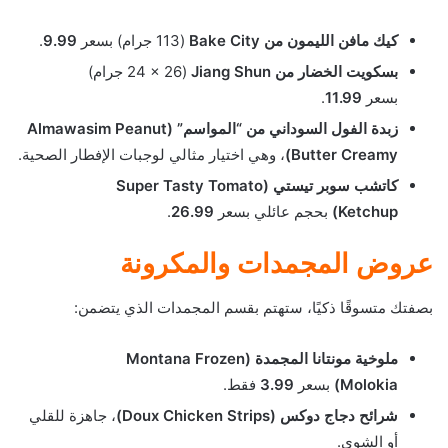
كيك مافن الليمون من Bake City
(113 جرام) بسعر
9.99
.
بسكويت الخضار من Jiang Shun
(24 × 26 جرام)
بسعر
11.99
.
زبدة الفول السوداني من “المواسم” (Almawasim Peanut
Butter Creamy)
، وهي اختيار مثالي لوجبات الإفطار الصحية.
كاتشب سوبر تيستي (Super Tasty Tomato
Ketchup)
بحجم عائلي بسعر
26.99
.
عروض المجمدات والمكرونة
بصفتك متسوقًا ذكيًا، ستهتم بقسم المجمدات الذي يتضمن:
ملوخية مونتانا المجمدة (Montana Frozen
Molokia)
بسعر
3.99
فقط.
شرائح دجاج دوكس (Doux Chicken Strips)
، جاهزة للقلي
أو الشوي.