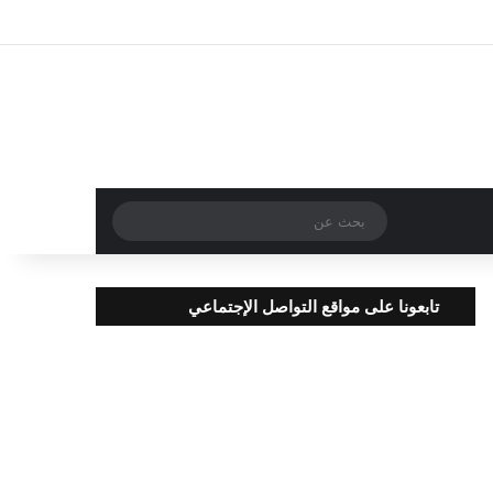
تسجيل الدخول
مقال عشوائي
إضافة عمود جا
بحث
عن
تابعونا على مواقع التواصل الإجتماعي