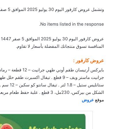
وتشمل عروض كارفور اليوم 30 يوليو 2025 الموافق 5 صفر 1447 عروض اختر الأفضل على المنتجات التالية :
No items listed in the response.
عروض كارفور اليوم 30 يوليو 2025 الموافق 5 صفر 1447 عروض اختر الأفضل . استعد لخصومات
المنافسة تسوق منتجاتك المفضلة بأسعار لا تقاوم.
عروض كارفور :
الشكل من بيركس، 230مل، 3 قطع . علبة حفظ طعام مربعة بايركس كوك أند فريز – 0.85 لتر – 15 سم
موقع
عروض