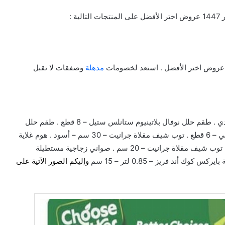
مذهلة
وصفقات لا تقبل
بايركس أرتيسان طقم أوني طهي جرانيت – 12 قطعة – رمادي . طقم حلل نوفال بلاتينيوم ستانلس ستيل – 8 قطع . طقم حلل
جرانيت ماستر ويف – 9 قطع . تيفال اكسبرت طقم حلل طهي – 6 قطع . توب شيف مقلاة جرانيت – 30 سم – أسود . هوم غلاية
ستانليس ستيل – 1.8 لتر . تيفال سانتو كو سكين – 12 سم . توب شيف مقلاة جرانيت – 20 سم . صواني زجاجية مستطيلة
وإليكم الصور الآتية على