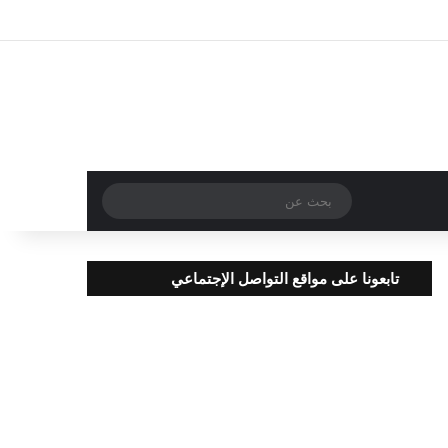
تسجيل الدخول
مقال عشوائي
إضافة عمود جا
بحث
عن
تابعونا على مواقع التواصل الإجتماعي