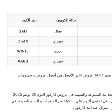
حالة الكوبون
رمز الكود
فعال
SAH
حصري
OK44
جديد
WIN15
حصري
AA88
تخفيضات و عروض كارفور اليوم 30 يوليو 2025 الموافق 5 صفر 1447 عروض اختر الأفضل هي أفضل عروض و خصومات
عروض carrefour التي تضم علي أحدث السلع والمنتجات الغذائية المتنوعة والشهية في عروض كارفور اليوم 30 يوليو 2025
ضات كارفور التي تحتوي اليوم علي تشكيلة من المنتجات و السلع العديدة .في
سواق عبد الله كارفور .