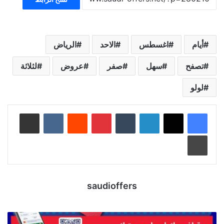
أيام
اغسطس
الاحد
الرياض
تصفح
سهل
صفر
عروض
لثلاثة
لولو
لينكدإن
‏Tumblr
بينتيريست
‏Reddit
‏VKontakte
مشاركة عبر البريد
طباعة
saudioffers