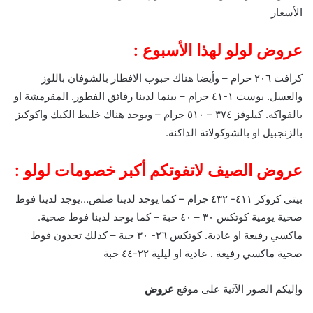
الأسعار
عروض لولو لهذا الأسبوع :
كرافت ٢٠٦ حرام – وأيضا هناك حبوب الافطار بالشوفان باللوز
والعسل. بوست ١-٤١ جرام – بينما لدينا رقائق الفطور. المقرمشة او
بالفواكه. كيلوقز ٣٧٤ – ٥١٠ جرام – ويوجد هناك خليط الكيك واكوكيز
بالزنجبيل او بالشوكولاتة الداكنة.
عروض الصيف لاتفوتكم أكبر خصومات لولو :
بيتي كروكر ٤١١- ٤٣٢ جرام – كما يوجد لدينا صلص…يوجد لدينا فوط
صحية يومية كوتكس ٣٠ – ٤٠ حبة – كما يوجد لدينا فوط صحية.
ماكسي رفيعة او عادية. كوتكس ٢٦- ٣٠ حبة – كذلك تجدون فوط
صحية ماكسي رفيعة . عادية او ليلية ٢٢-٤٤ حبة
وإليكم الصور الآتية على موقع
عروض