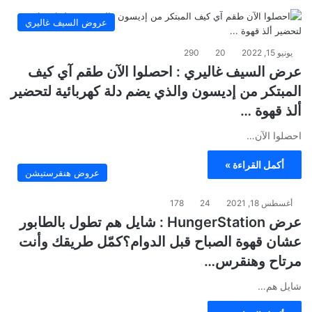
عروض السيف غاليري
يونيو 15, 2022
20
290
عرض السيف غاليري : احصلوا الآن طقم آي كيف
المبتكر من إديسون والذي يضم دلة كهربائية لتحضير
ألذ قهوة …
احصلوا الآن…
أكمل القراءة »
عروض هنقرستيشن
أغسطس 18, 2021
24
178
عرض HungerStation : شايل هم تطول بالطابور
عشان قهوة الصباح قبل الدوام؟كمّل طريقك وأنت
مرتاح وهنقرس…
شايل هم…