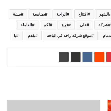
بالشهر
افتتاح
الراحة
بمناسبة
بيشة
شركة
على
فرع
لكم
للعاملة
دمام
موقع شركة راحه في الباحه
نقدم
يا
بينتيريست
‏Reddit
‏VKontakte
مشاركة عبر البريد
طباعة