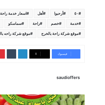
٥٠
أرحبوا
أهل
اسعار خدمة راحة 
خدمة
خصم
راحة
سماسكو
موقع شركة راحة بالخرج
موقع شركة راحه بال
لينكدإن
‏Tumblr
فيسبوك
X
saudioffers