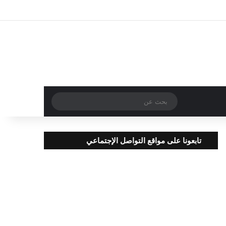
تسجيل الدخول
مقال عشوائي
إضافة عمود جا
بحث
عن
تابعونا على مواقع التواصل الإجتماعي