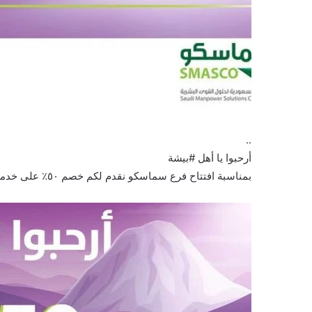
..
أرحبوا يا أهل #بيشة
بمناسبة افتتاح فرع سماسكو نقدم لكم خصم ٥٠٪؜ على خدمة شركة الراحة للعاملة…