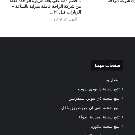
راه شركة الراحة…
.. خصم ٤٠٪؜ على باقة الزيارة الواحدة فقط
من شركة الراحة عاملة منزلية بالساعة –
الزيارات قبل ٣١…
أكتوبر 21, 2019
صفحات مهمة
إتصل بنا
تتبع شحنة ذا بودي شوب
تتبع شحنة ذي بيوتي سيكرتس
تتبع شحنة شي ان عن طريق ناقل
تتبع شحنة صيدلية الدواء
تتبع شحنة فلاورد