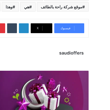
موقع شركة راحة بالطائف
هي
وهذا
لينكدإن
‏Tumblr
فيسبوك
X
saudioffers