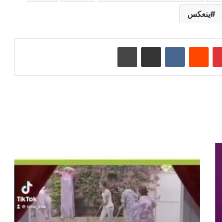
ينعكس
بينتيريست
‏Reddit
‏VKontakte
مشاركة عبر البريد
طباعة