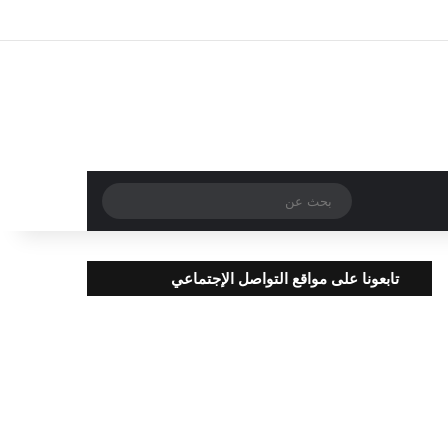
تسجيل الدخول
مقال عشوائي
إضافة عمود جا
بحث
عن
تابعونا على مواقع التواصل الإجتماعي