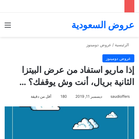
عروض السعودية
الق
الرئيسية
/
عروض دومينوز
عروض دومينوز
إذا ماريو استفاد من عرض البيتزا
الثانية بريال، أنت وش يوقفك؟ …
saudioffers
ديسمبر 11, 2019
180
أقل من دقيقة