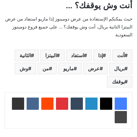
أنت وش يوقفك؟ …
حيث يمكنكم الإستفادة من عرض دومينوز إذا ماريو استفاد من عرض
البيتزا الثانية بريال، أنت وش يوقفك؟ … على جميع فروع دومينوز
السعودية
أنت
إذا
استفاد
البيتزا
الثانية
بريال
عرض
ماريو
من
وش
يوقفك
لينكدإن
‏Tumblr
بينتيريست
‏Reddit
‏VKontakte
مشاركة عبر البريد
طباعة