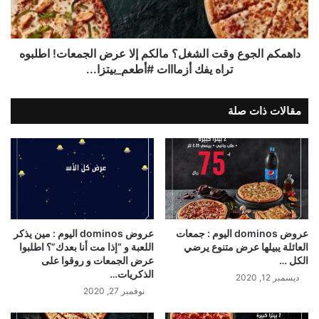
داهمكم الجوع وقت الشغل؟ مالكم إلا عرض الجمعات! اطلبوه
تراه يفك أزمااات #أطعم_بيتزا...
مقالات ذات صلة
عروض dominos اليوم : جمعات
عروض dominos اليوم : مين يذكر
العائلة يبيلها عرض متنوع يرضي
اللعبة و “إذا مت أنا بعدك”؟ اطلبوا
الكل …
عرض الجمعات و روقوا على
الذكريات…
ديسمبر 12, 2020
نوفمبر 27, 2020