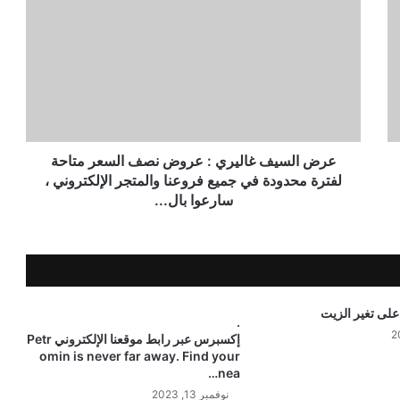
عرض السيف غاليري : عروض نصف السعر متاحة
لفترة محدودة في جميع فروعنا والمتجر الإلكتروني ،
سارعوا بال...
لى تغير الزيت
.
إكسبرس عبر رابط موقعنا الإلكتروني Petr
omin is never far away. Find your
nea…
نوفمبر 13, 2023