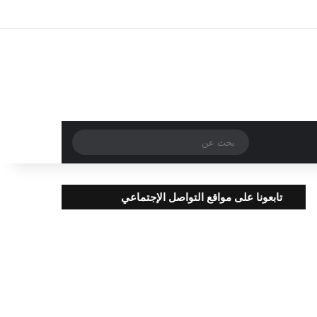
تسجيل الدخول
مقال عشوائي
إضافة عمود جا
بحث
عن
تابعونا على مواقع التواصل الإجتماعي