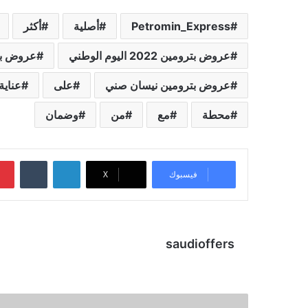
Petromin_Express
أصلية
أكثر
عروض بترومين 2022 اليوم الوطني
عروض بتر
عروض بترومين نيسان صني
على
عناية
محطة
مع
من
وضمان
لينكدإن
‏Tumblr
فيسبوك
X
saudioffers