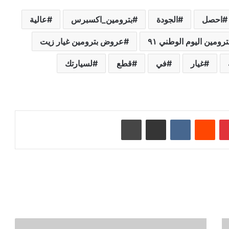
احصل
الجودة
بترومين_اكسبرس
عالية
ومين اليوم الوطني ٩١
عروض بترومين غيار زيت
غيار
في
قطع
لسيارتك
بينتيريست
‏Reddit
‏VKontakte
مشاركة عبر البريد
طباعة