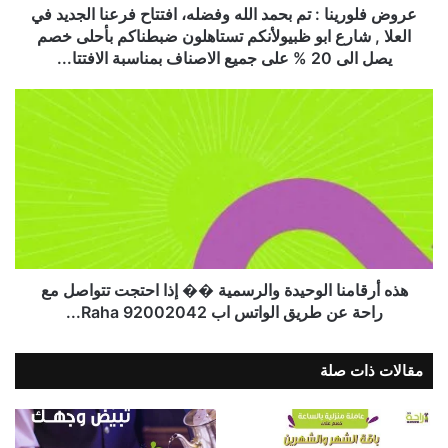
عروض فلورينا : تم بحمد الله وفضله، ‏افتتاح فرعنا الجديد في
العلا , شارع ابو ظبي‏ولأنكم تستاهلون ضبطناكم بأحلى خصم
يصل الى 20 % على جميع الاصناف بمناسبة الافتتا...
هذه أرقامنا الوحيدة والرسمية �� إذا احتجت تتواصل مع
راحة عن طريق الواتس اب Raha 92002042...
مقالات ذات صلة