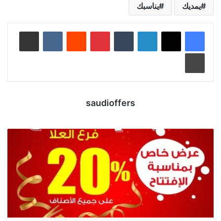
يمديك
يناسبك
لينكدإن
‏Tumblr
بينتيريست
‏Reddit
‏VKontakte
مشاركة عبر البريد
طباعة
saudioffers