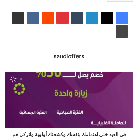
لينكدإن
‏Tumblr
بينتيريست
‏Reddit
‏VKontakte
مشاركة عبر البريد
طباعة
saudioffers
في العيد خلي اهتمامك بنفسك وكشختك أولوية واتركي هم