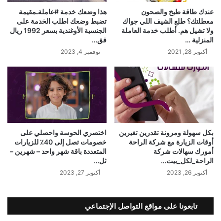
عندك طاقة طبخ والصحون
هذا وضعك خدمة #عاملةـمقيمة
معطلتك؟ طلع الشيف اللي جواك
تضبط وضعك اطلب الخدمة على
ولا تشيل هم. أطلب خدمة العاملة
الجنسية الأوغندية بسعر 1992 ريال
المنزلية …
فق…
أكتوبر 28, 2021
نوفمبر 4, 2023
بكل سهولة ومرونة تقدرين تغيرين
اختصري الحوسة واحصلي على
أوقات الزيارة مع شركة الراحة
خصومات تصل إلى 40٪؜ للزيارات
أمورك سهالات شركة
المتعددة باقة شهر واحد – شهرين –
الراحة_لكل_بيت…
ثل…
أكتوبر 26, 2023
أكتوبر 27, 2023
تابعونا على مواقع التواصل الإجتماعي