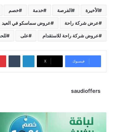
الأخيرة
الفرصة
خدمة
خصم
عرض شركة راحة
عروض سماسكو في العيد
عروض شركة راحة للاستقدام
على
للح
لينكدإن
‏Tumblr
فيسبوك
X
saudioffers