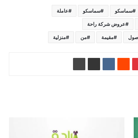
سماسكو
سماسكو‬⁩
عاملة
عروض شركة راحة
صول
مقيمة
من
منزلية
بينتيريست
‏Reddit
‏VKontakte
مشاركة عبر البريد
طباعة