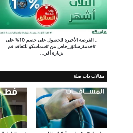
.. الفرصة الأخيرة للحصول على خصم 10% على
#خدمة_سائق_خاص من ‎#سماسكو للتعاقد قم
بزيارة أقر...
مقالات ذات صلة