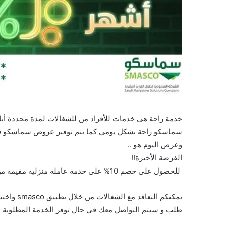
خدمة راحة هي خدمات للأفراد من للشغالات لمدة محددة أيا
سماسكو راحة بشكل يومي كما يتم توفير عروض سماسكو في
وعرض اليوم هو ..
الفرصة الأخيرة!!‬
‫ للحصول على خصم 10% على ⁧‫خدمة عاملة منزلية مقيمة‬⁩ من ⁧‫#سماسكو‬⁩ ‬… .
يمكنكم الت
طلب و سيتم التواصل معك في حال توفر الخدمة المطلوبة .