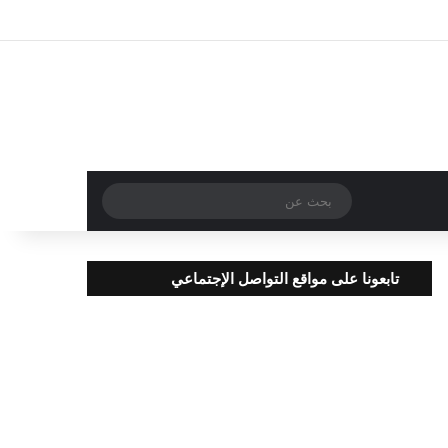
تسجيل الدخول
مقال عشوائي
إضافة عمود جا
بحث
عن
تابعونا على مواقع التواصل الإجتماعي