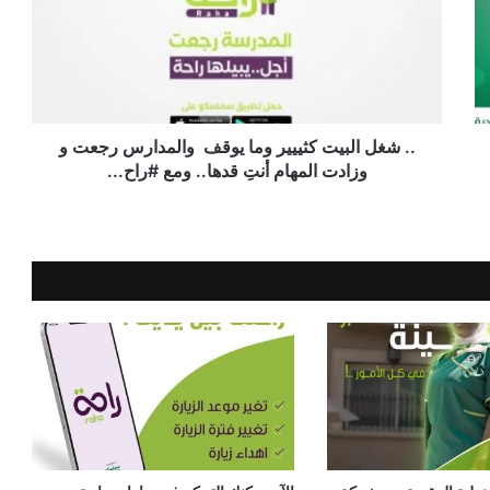
.. ‏شغل البيت كثييير وما يوقف ‍ والمدارس رجعت و
وزادت المهام أنتِ قدها.. ومع ‎#راح...