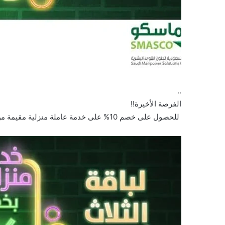
..
الفرصة الأخيرة!!‬
‫ للحصول على خصم 10% على ⁧‫خدمة عاملة منزلية مقيمة‬⁩ من ⁧‫#سماسكو‬⁩ ‬…