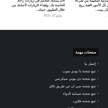
منزلية المقيمة من شركة
الآن يمكنك التحكم في زيارات راحة
 كل الأمور #هبة_ريح
الخاصة بك، وإهداء الزيارات لأحبابك من
كل_بيت…
خلال التطبيق. حمله…
يوليو 22, 2022
صفحات مهمة
إتصل بنا
تتبع شحنة ذا بودي شوب
تتبع شحنة ذي بيوتي سيكرتس
تتبع شحنة شي ان عن طريق ناقل
تتبع شحنة صيدلية الدواء
تتبع شحنة فلاورد