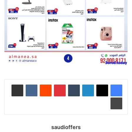
لينكدإن
‏Tumblr
بينتيريست
‏Reddit
‏VKontakte
مشاركة عبر البريد
طباعة
saudioffers