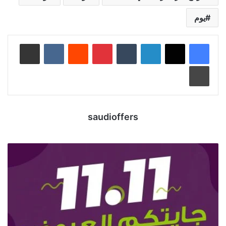
يوم
لينكدإن
‏Tumblr
بينتيريست
‏Reddit
‏VKontakte
مشاركة عبر البريد
طباعة
saudioffers