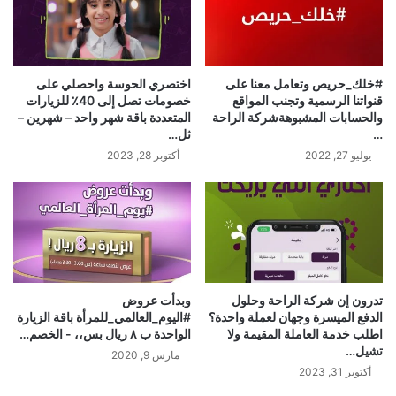
#خلك_حريص‬⁩ وتعامل معنا على
اختصري الحوسة واحصلي على
قنواتنا الرسمية وتجنب المواقع
خصومات تصل إلى 40٪؜ للزيارات
والحسابات المشبوهة‏⁧‫شركة الراحة‬⁩
المتعددة باقة شهر واحد – شهرين –
‏…
ثل…
يوليو 27, 2022
أكتوبر 28, 2023
تدرون إن شركة الراحة وحلول
‏وبدأت عروض
الدفع الميسرة وجهان لعملة واحدة؟
⁧‫#اليوم_العالمي_للمرأة‬⁩ ‏باقة الزيارة
اطلب خدمة العاملة المقيمة ولا
الواحدة ب ٨ ريال بس،،‍ ‏- الخصم…
تشيل…
مارس 9, 2020
أكتوبر 31, 2023