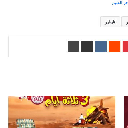
 العثيم
يناير
بينتيريست
‏Reddit
‏VKontakte
مشاركة عبر البريد
طباعة