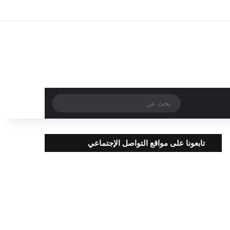
تسجيل الدخول
مقال عشوائي
إضافة عمود جا
بحث
عن
تابعونا على مواقع التواصل الإجتماعي