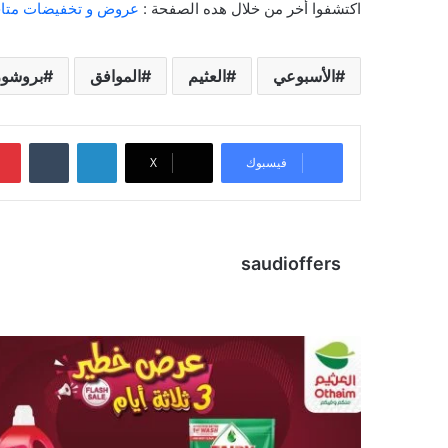
اكتشفوا أخر من خلال هده الصفحة :
عروض و تخفيضات متاجر
الأسبوعي
العثيم
الموافق
بروشور
لينكدإن
‏Tumblr
فيسبوك
X
saudioffers