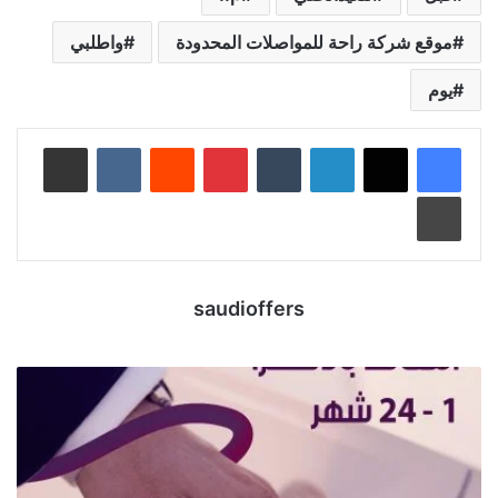
موقع شركة راحة للمواصلات المحدودة
واطلبي
يوم
لينكدإن
‏Tumblr
بينتيريست
‏Reddit
‏VKontakte
مشاركة عبر البريد
طباعة
saudioffers