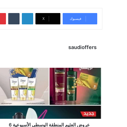
لينكدإن
‏Tumblr
فيسبوك
X
saudioffers
عروض العثيم المنطقة الوسطى الأسبوعية 6