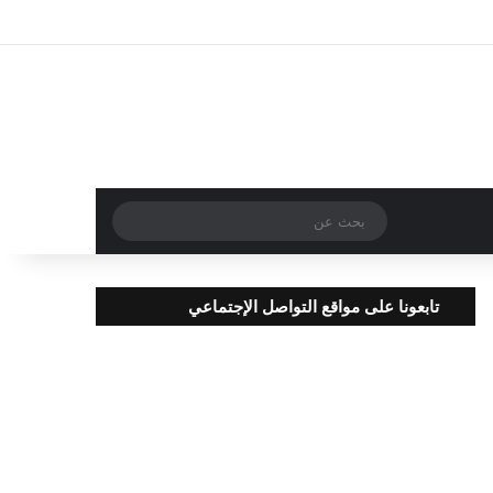
تسجيل الدخول
مقال عشوائي
إضافة عمود جا
بحث
عن
تابعونا على مواقع التواصل الإجتماعي