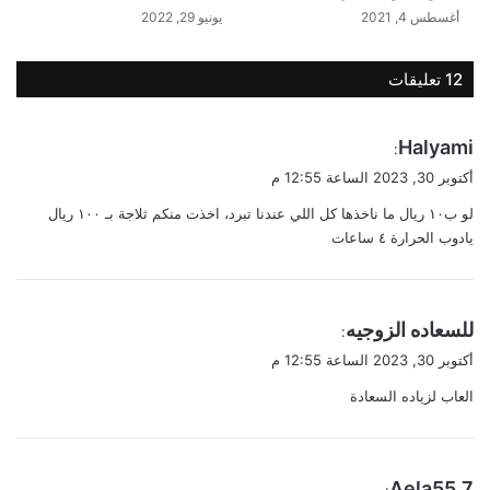
أغسطس 4, 2021
يونيو 29, 2022
‫12 تعليقات
ي
Halyami
:
ق
أكتوبر 30, 2023 الساعة 12:55 م
و
لو ب١٠ ريال ما ناخذها كل اللي عندنا تبرد، اخذت منكم ثلاجة بـ ١٠٠ ريال
ل
يادوب الحرارة ٤ ساعات
ي
للسعاده الزوجيه
:
ق
أكتوبر 30, 2023 الساعة 12:55 م
و
العاب لزياده السعادة
ل
ي
Aela55.7
: