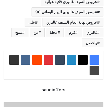
عروض السيف غاليري قلاية هوائية
عروض السيف غاليري لليوم الوطني 90
عروض نهاية العام السيف غاليري
على
غاليري
كرم
مجانا
من
منتج
واحصل
لينكدإن
‏Tumblr
بينتيريست
‏Reddit
‏VKontakte
مشاركة عبر البريد
طباعة
saudioffers