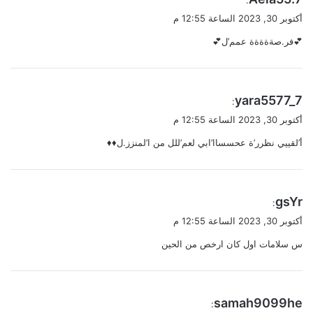
ق
أكتوبر 30, 2023 الساعة 12:55 م
و
💕فر.صةةةةة عمم’ل💕
ل
ي
yara5577_7
:
ق
أكتوبر 30, 2023 الساعة 12:55 م
و
أ’لقييي نظرر’ة عحسساا’ابي لعم’للل من ا’لمنزز.ل♦️♦️
ل
ي
gsYr
:
ق
أكتوبر 30, 2023 الساعة 12:55 م
و
س سلامات اول كان ارخص من الحين
ل
ي
samah9099he
: