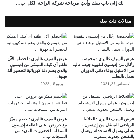
لك إلى باب بيتك وأنتِ مرتاحة شركة الراحة_لكل_ب...
مقالات ذات صلة
عرض السيف غاليري : محمصة
عرض السيف غاليري : احصلوا الآن
رحّال من إديسون للقهوة جودة عالية
طقم آي كيف المبتكر من إديسون
من الاستيل بوعاء ذاتي الدوران
والذي يضم دلة كهربائية لتحضير ألذ
يعمل بالبط…
قهوة …
أغسطس 25, 2021
يونيو 15, 2022
عرض السيف غاليري : الخلاط
عرض السيف غاليري : خصم مميّز
الرياضي المتنقل من إديسون ،
مع عروض ⁧‫ ‬⁩ على قطاعة إديسون
عملي وسهل الاستخدام ويعمل
المتنقلة للخضروات المزيد من
بالشحن تجدونه بسعر…
المنتجات ب…