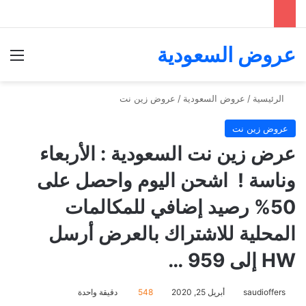
عروض السعودية
الق
الرئيسية
/
عروض السعودية
/
عروض زين نت
عروض زين نت
عرض زين نت السعودية : الأربعاء
وناسة ! ‏ اشحن اليوم واحصل على
50% رصيد إضافي للمكالمات
المحلية للاشتراك بالعرض أرسل
HW إلى 959 ‏⁧‫…
saudioffers
أبريل 25, 2020
548
دقيقة واحدة