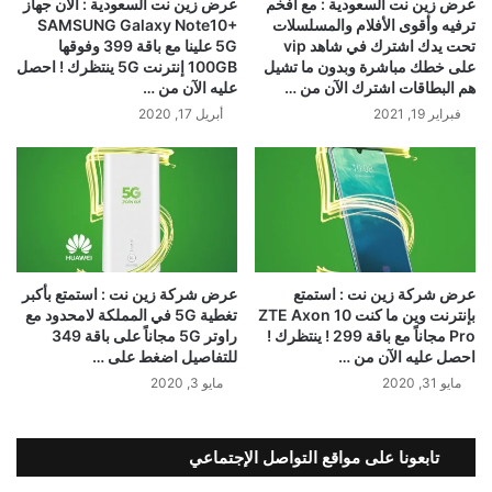
عرض زين نت السعودية : مع أفخم
عرض زين نت السعودية : ‏‎الآن جهاز
ترفيه وأقوى الأفلام والمسلسلات
SAMSUNG Galaxy Note10+
تحت يدك اشترك في شاهد vip
5G علينا مع باقة 399 وفوقها
على خطك مباشرة وبدون ما تشيل
100GB إنترنت 5G ينتظرك ! احصل
هم البطاقات اشترك الآن من …
عليه الآن من …
فبراير 19, 2021
أبريل 17, 2020
عرض شركة زين نت : استمتع
عرض شركة زين نت : استمتع بأكبر
بإنترنت وين ما كنت ‏ZTE Axon 10
تغطية 5G في المملكة لامحدود مع
Pro مجاناً مع باقة 299 ! ينتظرك !
راوتر 5G مجاناً على باقة 349
احصل عليه الآن من …
للتفاصيل اضغط على …
مايو 31, 2020
مايو 3, 2020
تابعونا على مواقع التواصل الإجتماعي