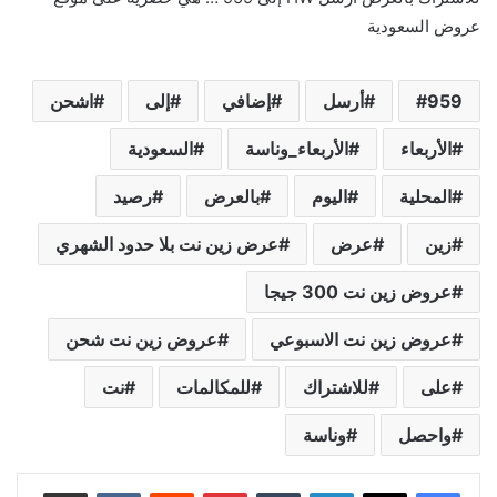
عروض السعودية
959
أرسل
إضافي
إلى
اشحن
الأربعاء
الأربعاء_وناسة‬
السعودية
المحلية
اليوم
بالعرض
رصيد
زين
عرض
عرض زين نت بلا حدود الشهري
عروض زين نت 300 جيجا
عروض زين نت الاسبوعي
عروض زين نت شحن
على
للاشتراك
للمكالمات
نت
واحصل
وناسة
لينكدإن
‏Tumblr
بينتيريست
‏Reddit
‏VKontakte
مشاركة عبر البريد