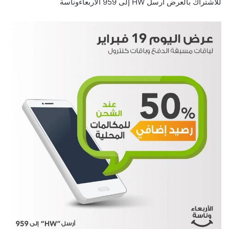
للاشتراك بالعرض أرسل HW إلى 959 ‏⁧‫الأربعاءوناسة‬