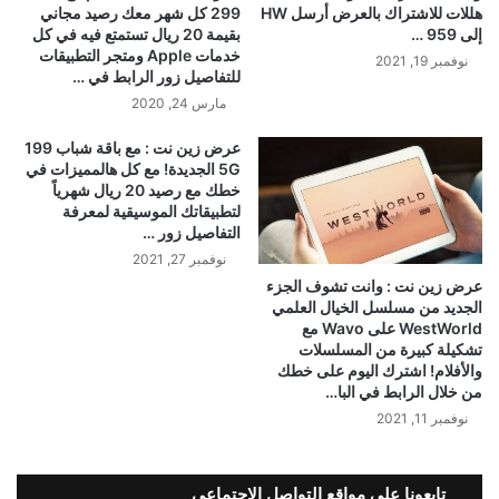
هللات للاشتراك بالعرض أرسل HW
299 كل شهر معك رصيد مجاني
إلى 959 …
بقيمة 20 ريال تستمتع فيه في كل
خدمات Apple ومتجر التطبيقات
نوفمبر 19, 2021
للتفاصيل زور الرابط في …
مارس 24, 2020
عرض زين نت : مع باقة شباب 199
5G الجديدة! مع كل هالمميزات في
خطك مع رصيد 20 ريال شهرياً
لتطبيقاتك الموسيقية لمعرفة
التفاصيل زور …
نوفمبر 27, 2021
عرض زين نت : وانت تشوف الجزء
الجديد من مسلسل الخيال العلمي
WestWorld على Wavo مع
تشكيلة كبيرة من المسلسلات
والأفلام! اشترك اليوم على خطك
من خلال الرابط في البا…
نوفمبر 11, 2021
تابعونا على مواقع التواصل الإجتماعي