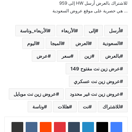
للاشتراك بالعرض أرسل HW إلى 959
أرسل
إلى
الأربعاء
الأربعاء_وناسة‬
السعودية
العرض
الميجا
اليوم
بالعرض
زين
سعر
عرض
عرض زين نت مفتوح 149
عروض زين نت عسكري
عروض زين نت غير محدود
عروض زين نت موبايل
للاشتراك
نت
هللات
وناسة
لينكدإن
‏Tumblr
بينتيريست
‏Reddit
‏VKontakte
مشاركة عبر البريد