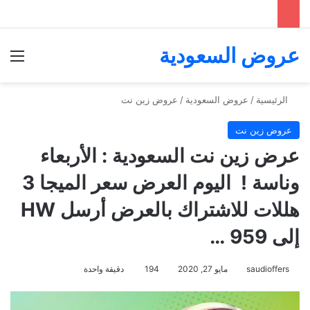
عروض السعودية
الق
الرئيسية
/
عروض السعودية
/
عروض زين نت
عروض زين نت
عرض زين نت السعودية : الأربعاء
وناسة ! ‏ اليوم العرض سعر الميجا 3
هللات للاشتراك بالعرض أرسل HW
إلى 959 ‏⁧‫…
saudioffers
مايو 27, 2020
194
دقيقة واحدة