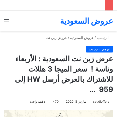
عروض السعودية
الق
الرئيسية
/
عروض السعودية
/
عروض زين نت
عروض زين نت
عرض زين نت السعودية : الأربعاء
وناسة ! ‏ سعر الميجا 3 هللات
للاشتراك بالعرض أرسل HW إلى
959 ‏⁧‫ …
saudioffers
مارس 8, 2020
470
دقيقة واحدة