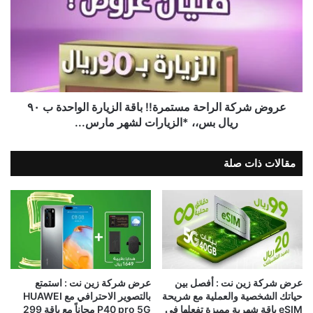
عروض ⁧‫شركة الراحة‬⁩ مستمرة!! ‏باقة الزيارة الواحدة ب ٩٠
ريال بس،،‍ ‏*الزيارات لشهر مارس...
مقالات ذات صلة
عرض شركة زين نت : أفصل بين
عرض شركة زين نت : استمتع
حياتك الشخصية والعملية مع ‫شريحة
بالتصوير الاحترافي مع HUAWEI
eSIM باقة شهرية مميزة تفعلها في
P40 pro 5G مجاناً مع باقة 299