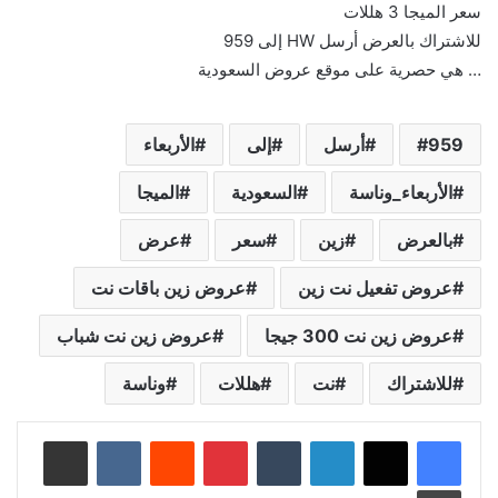
سعر الميجا 3 هللات
للاشتراك بالعرض أرسل HW إلى 959 ‏⁧‫
… هي حصرية على موقع عروض السعودية
959
أرسل
إلى
الأربعاء
الأربعاء_وناسة‬
السعودية
الميجا
بالعرض
زين
سعر
عرض
عروض تفعيل نت زين
عروض زين باقات نت
عروض زين نت 300 جيجا
عروض زين نت شباب
للاشتراك
نت
هللات
وناسة
لينكدإن
‏Tumblr
بينتيريست
‏Reddit
‏VKontakte
مشاركة عبر البريد
طباعة