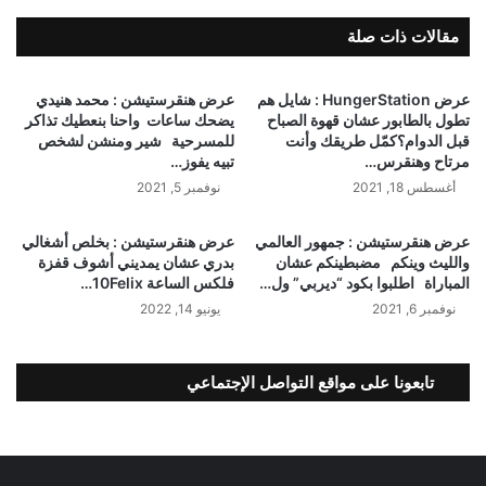
مقالات ذات صلة
عرض HungerStation : شايل هم
عرض هنقرستيشن : محمد هنيدي
تطول بالطابور عشان قهوة الصباح
يضحك ساعات ⁣ واحنا بنعطيك تذاكر
قبل الدوام؟كمّل طريقك وأنت
للمسرحية ⁣ ⁣ شير ومنشن لشخص
مرتاح وهنقرس…
تبيه يفوز…
أغسطس 18, 2021
نوفمبر 5, 2021
عرض هنقرستيشن : جمهور العالمي
عرض هنقرستيشن : بخلص أشغالي
والليث وينكم ⁣ ⁣ مضبطينكم عشان
بدري عشان يمديني أشوف قفزة
المباراة ⁣ ⁣ اطلبوا بكود “ديربي” ول…
فلكس الساعة 10Felix…
نوفمبر 6, 2021
يونيو 14, 2022
تابعونا على مواقع التواصل الإجتماعي