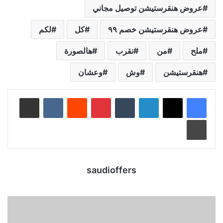
عروض هنقرستيشن توصيل مجاني
عروض هنقرستيشن خصم ٩٩
كل
لكم
ملح
من
نقرب
هالصورة
هنقرستيشن
وش
وعشان
لينكدإن
‏Tumblr
بينتيريست
‏Reddit
‏VKontakte
مشاركة عبر البريد
طباعة
saudioffers