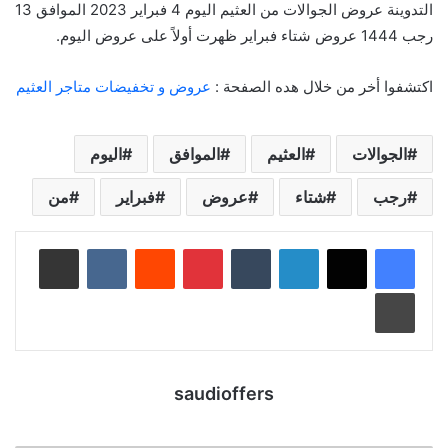
التدوينة عروض الجوالات من العثيم اليوم 4 فبراير 2023 الموافق 13
رجب 1444 عروض شتاء فبراير ظهرت أولاً على عروض اليوم.
اكتشفوا أخر من خلال هده الصفحة :
عروض و تخفيضات متاجر العثيم
الجوالات
العثيم
الموافق
اليوم
رجب
شتاء
عروض
فبراير
من
لينكدإن
‏Tumblr
بينتيريست
‏Reddit
‏VKontakte
مشاركة عبر البريد
طباعة
saudioffers