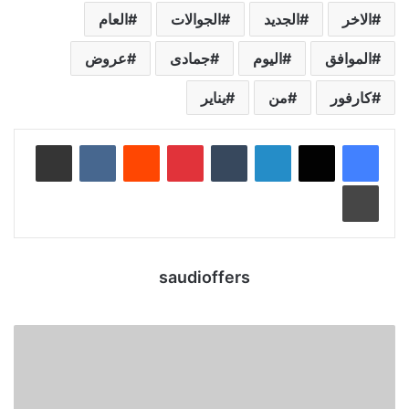
الاخر
الجديد
الجوالات
العام
الموافق
اليوم
جمادى
عروض
كارفور
من
يناير
لينكدإن
‏Tumblr
بينتيريست
‏Reddit
‏VKontakte
مشاركة عبر البريد
طباعة
saudioffers