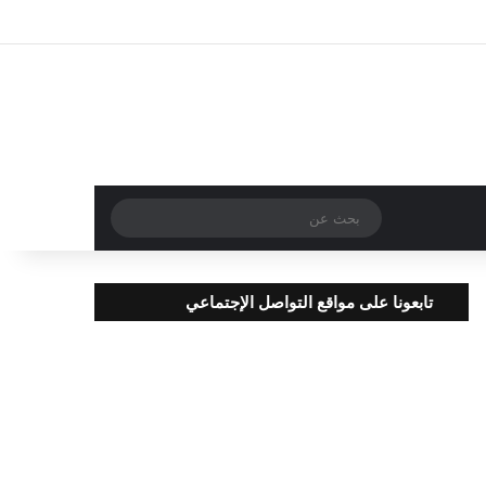
تسجيل الدخول
مقال عشوائي
إضافة عمود جا
بحث
عن
تابعونا على مواقع التواصل الإجتماعي