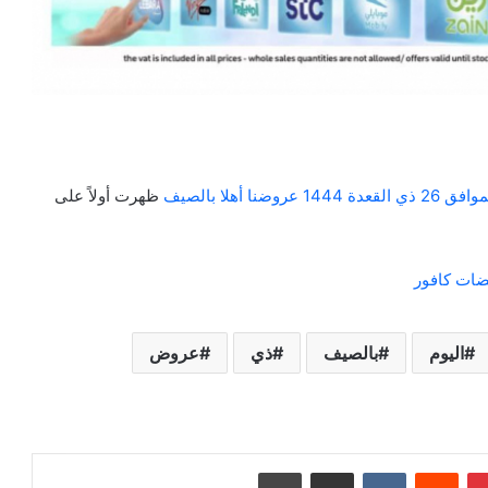
ظهرت أولاً على
ات كافور
اليوم
بالصيف
ذي
عروض
بينتيريست
‏Reddit
‏VKontakte
مشاركة عبر البريد
طباعة