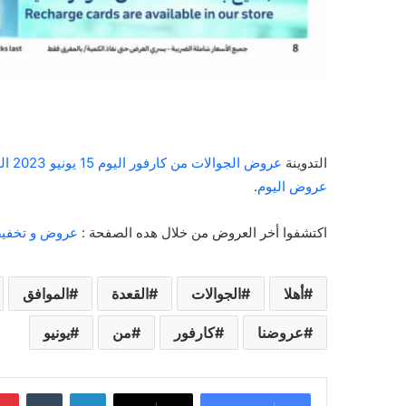
التدوينة
عروض الجوالات من كارفور اليوم 15 يونيو 2023 الموافق 26 ذي القعدة 1444 عروضنا أهلا بالصيف
عروض اليوم
.
اكتشفوا أخر العروض من خلال هده الصفحة :
عروض و تخفيض
أهلا
الجوالات
القعدة
الموافق
عروضنا
كارفور
من
يونيو
لينكدإن
‏Tumblr