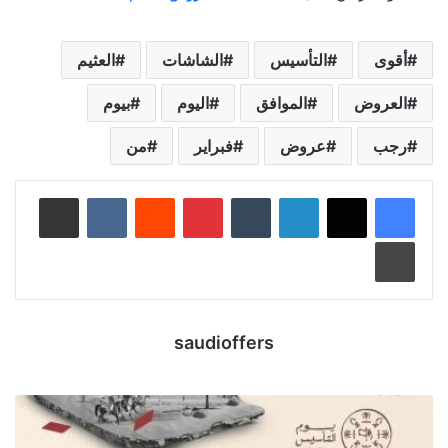
أقوى
التأسيس
الشاشات
العثيم
العروض
الموافق
اليوم
بيوم
رجب
عروض
فبراير
من
لينكدإن
‏Tumblr
بينتيريست
‏Reddit
‏VKontakte
مشاركة عبر البريد
طباعة
saudioffers