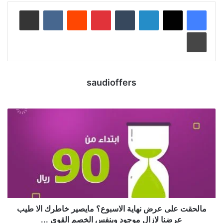
لينكدإن
‏Tumblr
بينتيريست
‏Reddit
‏VKontakte
مشاركة عبر البريد
طباعة
saudioffers
مالحقت على عرض نهاية الاسبوع؟ مايصير خاطرك الا طيب
عرضنا لازال موجود وبنفس الخصم القوي ...