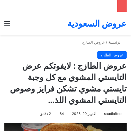
عروض السعودية
الق
الرئيسية
/
عروض الطازج
عروض الطازج
عروض الطازج : لايفوتكم عرض
التايستي المشوي مع كل وجبة
تايستي مشوي تشكن فرايز وصوص
التايستي المشوي اللذ…
saudioffers
أكتوبر 20, 2023
84
2 دقائق