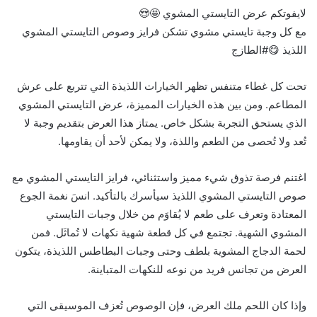
لايفوتكم عرض التايستي المشوي 🤩😍
مع كل وجبة تايستي مشوي تشكن فرايز وصوص التايستي المشوي
اللذيذ 😋#الطازج
تحت كل غطاء متنفس تظهر الخيارات اللذيذة التي تتربع على عرش
المطاعم. ومن بين هذه الخيارات المميزة، عرض التايستي المشوي
الذي يستحق التجربة بشكل خاص. يمتاز هذا العرض بتقديم وجبة لا
تُعد ولا تُحصى من الطعم واللذة، ولا يمكن لأحد أن يقاومها.
اغتنم فرصة تذوق شيء مميز واستثنائي، فرايز التايستي المشوي مع
صوص التايستي المشوي اللذيذ سيأسرك بالتأكيد. انسَ نغمة الجوع
المعتادة وتعرف على طعم لا يُقاوَم من خلال وجبات التايستي
المشوي الشهية. تجتمع في كل قطعة شهية نكهات لا تُماثَل. فمن
لحمة الدجاج المشوية بلطف وحتى وجبات البطاطس اللذيذة، يتكون
العرض من تجانس فريد من نوعه للنكهات المتباينة.
وإذا كان اللحم ملك العرض، فإن الوصوص تُعزف الموسيقى التي