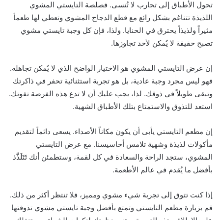
تحول الأطباق إلى تجارب لا تُنسى. فصلصة التايستي المشوي
اللذيذة تتناغم بشكل رائع مع قطع الدجاج المشوي وتعطي لها طعماً
مثيراً ولذيذاً يحترق في الحنايا. ولذا، فإن كل وجبة تايستي مشوي
تصبح حقيقة لا يُمكن لأحد تجاوزها.
إن عرض التايستي المشوي هو الاختيار الواضح الذي لا يُمكن تجاهله.
فهو ليس مجرد وجبة عادية، بل هو تجربة استثنائية تحفر في ذاكرتك
وتبقى طويلاً في ذوقك. لذا، يجب عليك أن لا تدع هذه الفرصة تفوتك.
استعد للتذوق والاستمتاع بتلك الأطباق الشهية.
إن مطعم التايستي يأبى أن يكون مكاناً الأصداء. يسعى دائماً لتقديم
مأكولات لذيذة وشهية تلامس أحاسيسنا. مع عرض التايستي
المشوي، ستجد الراحة والسعادة في كل لقمة، وستطمئن أنك تَتَلَذَّذ
بأفضل ما يُقدم في عالم الأطعمة.
إذا كنت تتوق إلى تجربة شيء مشوي ومميز، فلا تنتظر أكثر من ذلك.
قم بزيارة مطعم التايستي وتمتع بأفضل وجبة تايستي مشوي تذوقتها