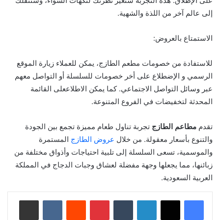
على الإطلاق. هذه التجربة ستغير نظرتك لنكهات الشواء، وستنقلك
إلى عالم آخر من اللذة والشهية.
الاستمتاع بالعروض:
للاستفادة من خصومات مطعم الطازج، يمكن للعملاء زيارة الموقع
الرسمي و الإضطلاع على أخر خصومات للسلسلة أو التواصل معهم
عبر وسائل التواصل الاجتماعي. كما يمكن الاطلاععلى القائمة
المحدثة لتخفيضات في الفروع المتنوعة.
تقدم
مطاعم الطازج
تجربة تناول طعام مميزة تجمع بين الجودة
والتنوع بأسعار معقولة. من خلال
عروض الطازج
المستمرة
والموسمية، تسعى السلسلة إلى تلبية احتياجات وأذواق مختلفة من
زبائنها، مما يجعلها وجهة مفضلة لعشاق وجبات الدجاج في المملكة
العربية السعودية.
لينكدإن
‏Tumblr
بينتيريست
‏Reddit
‏VKontakte
مشاركة عبر البريد