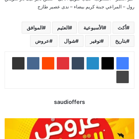
رول – المراعي جبنة كريم بيضاء – ندى عصير طازج
أكث
الأسبوعية
العثيم
الموافق
بتاريخ
توفير
شوال
عروض
لينكدإن
‏Tumblr
بينتيريست
‏Reddit
‏VKontakte
مشاركة عبر البريد
طباعة
saudioffers