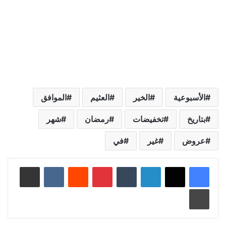
الأسبوعية
الخير
العثيم
الموافق
بتاريخ
تخفيضات
رمضان
شهر
عروض
غير
في
لينكدإن
‏Tumblr
بينتيريست
‏Reddit
‏VKontakte
مشاركة عبر البريد
طباعة