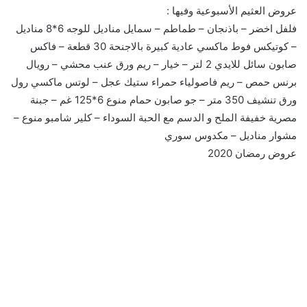
عروض العثيم الأسبوعية وفيها :
فلفل اخضر – باذنجان – طماطم – سمايل مناديل للوجه 6*8 مناديل
– كوتيكس فوط ماكسي عادية كبيرة بالاجنحة 30 قطعة – فاكس
صابون سائل للايدي 2 لتر – خيار – ريم ورق عنب محشي – رويال
برنس حمص – ريم فاصولياء حمراء ستيك عجل – لوتس ماكسي رول
ورق تنشيف 350 متر – جو صابون حمام منوع 6*125 غم – جبنة
مصرية خفيفة الملح و الدسم مع الحبة السوداء – كلير شامبو منوع –
مشوار مناديل – مكدوس سوري
عروض رمضان 2020