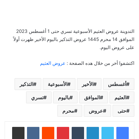
التدوينة عروض العثيم الأسبوعية تسري حتى 1 أغسطس 2023
الموافق 14 محرم 1445 عروض التذكير باليوم الأخير ظهرت أولاً
على عروض اليوم.
اكتشفوا أخر من خلال هده الصفحة :
عروض العثيم
أغسطس
الأخير
الأسبوعية
التذكير
العثيم
الموافق
باليوم
تسري
حتى
عروض
محرم
لينكدإن
‏Tumblr
بينتيريست
‏Reddit
‏VKontakte
مشاركة عبر البريد