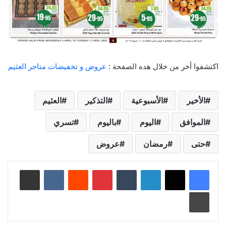
اكتشفوا أخر من خلال هده الصفحة :
عروض و تخفيضات متاجر العثيم
الأخير
الأسبوعية
التذكير
العثيم
الموافق
اليوم
باليوم
تسري
حتى
رمضان
عروض
لينكدإن
‏Tumblr
بينتيريست
‏Reddit
‏VKontakte
مشاركة عبر البريد
طباعة