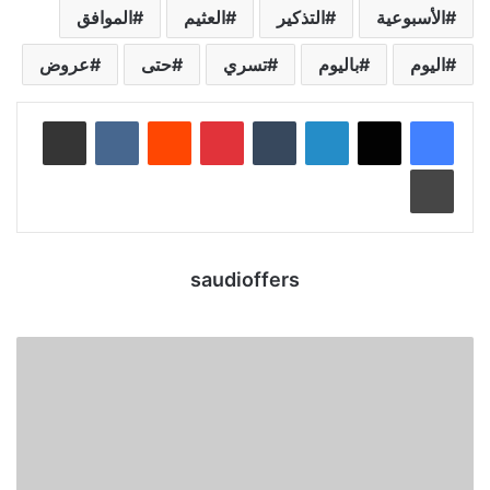
الأسبوعية
التذكير
العثيم
الموافق
اليوم
باليوم
تسري
حتى
عروض
لينكدإن
‏Tumblr
بينتيريست
‏Reddit
‏VKontakte
مشاركة عبر البريد
طباعة
saudioffers