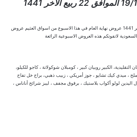
عروض العثيم الأسبوعية 19/12/2019 الموافق 22 ربيع الاخر 1441
الأسبوعية 19/12/2019 الموافق 22 ربيع الاخر 1441 عروض نهاية العام في هذا الاسبوع من اسواق العثيم عروض
لسعودية لاتفوتكم هذه العروض الاسبوعية الرائعة
التقليدية، الكبير روبيان كبير ، كومبلان شوكولاتة ، كاجو للكيلو،
 ، ميدي كيك تشايو ، جوز أمريكي ، زبيب ذهبي، براج خل تفاح
ليدين لولو أكواب بلاستيك ، برقوق مجفف ، ليبز شرائح أناناس ،