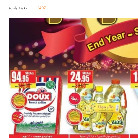
1٬497
دقيقة واحدة