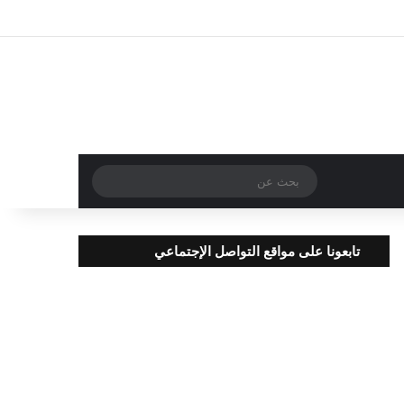
تسجيل الدخول
مقال عشوائي
إضافة عمود جا
بحث
عن
تابعونا على مواقع التواصل الإجتماعي