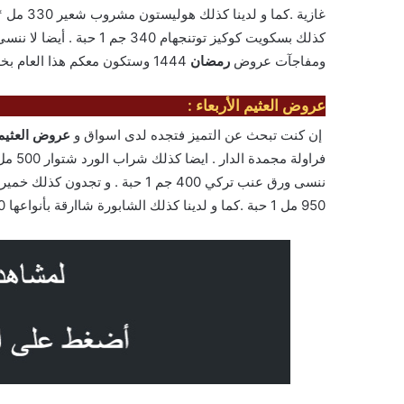
ومفاجآت عروض
رمضان
1444 وستكون معكم هذا العام بخصومات وتخفيضات لامثيل لها وتوفير اكبر لمقاضي اكثر
عروض العثيم الأربعاء :
إن كنت تبحث عن التميز فتجده لدى اسواق و
عروض العثيم
950 مل 1 حبة .كما و لدينا كذلك الشابورة شاارقة بأنواعها 450 جم . اليكم الصور الآتية على موقع