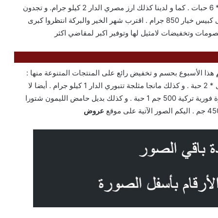
غازية .كما و لدينا كذلك هوليستون مشروب شعير 330 مل * 6 حبات . كما و لدينا كذلك ارز مصري الدار 2 كيلو جرام. و تجدون
كذلك بسكويت كوكيز توتنجهام 340 جم 1 حبة . أيضا لا ننسى كبيس خيار 850 جرام . اقترب شهر الخير والبركة انتظروا كبرى
هذا الأسبوع بحسم و تخفيض رائع على المنتجات المتنوعة منها :
فراولة مجمدة الدار . ايضا كذلك شراب الورد شتوار 500 مل * 2 حبة . و كذلك مانجا مثلجة تتبوري الدار 1 كيلو جرام . أيضا لا
ننسى ورق عنب تركي 400 جم 1 حبة . و تجدون كذلك خميرة فورية تركية 500 جم 1 حبة . و كذلك بديل حامض الليمون شتورا
عروض