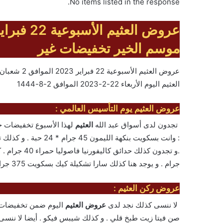
No items listed in the response.
موسم الخير تخفيضات غير
العثيم اليوم الأربعاء 22-2-2023 الموافق 2-8-1444
عروض العثيم يوم التأسيس العالمي :
تجدون لدى أسواق عبد الله
العثيم
لهذا الأسبوع تخفيضات ح
جرام . و يوجد هنا كذلك سارا تشكيلة كيك بسكويت 375 جرام / لكل حبة.
عروض ركن العثيم :
لا ننسى كذلك نجد لدى
عروض العثيم
اليوم ضمن تخفيضات ه