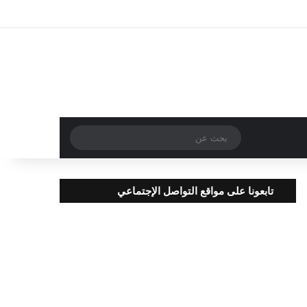
تسجيل الدخول
مقال عشوائي
إضافة عمود جا
بحث
عن
تابعونا على مواقع التواصل الإجتماعي