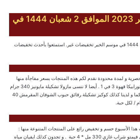
عروض العثيم الأسبوعية 22 فبراير 2023 الموافق 2 شعبان 1444 في
عروض العثيم الأسبوعية 22 فبراير 2023 الموافق 2 شعبان 1444 في موسم الخير تخفيضات غير. استمتعوا بأحدث تخفيضات
صرية و لمدة محدودة نقدم لكم هذه المنتجات بسعر مفاجأة منها
: وانت بسكويت بنكهة الليمون 45 جرام * 24 حبة . و كذلك تورابيكا قهوة 3 في 1 . أيضا لا ننسى مازولا تشكيلة مايونيز 340 جرام
.و تجدون كذلك حدائق كاليفورنيا فاصوليا حمراء 40 جرام . كما و لدينا كذلك كوكيز تشكيلة رقائق حبوب الشوفان المقرمش 40
ذا الأسبوع حسم و تخفيض رائع على المنتجات المتنوعة منها :
صن فيتا زيت طبخ قلي . و كذلك شيبس فيكو . أيضا لا ننسى فيمتو شراب غازي 330 مل * 4 حبة . و تجدون كذلك ايفيان مياه