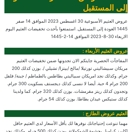
إلى المستقبل
عروض العثيم الأسبوعية 30 اغسطس 2023 الموافق 14 صفر
1445 العودة إلى المستقبل. استمتعوا بأحدث تخفيضات العثيم اليوم
الاربعاء 30-8-2023 الموافق 14-2-1445
عروض العثيم الأربعاء :
المفاجآت الحصرية جايتكم الان تجدونها ضمن تخفيضات العثيم
مريكان سبيشاليتي تورتيلا /مالح /بيتزا/ تشيلي /. بوزن كذلك 200
جرام. وكذلك نجد امريكان سبياليتي بطاطس بالطماطم / جبنة/ فلفل
200 جرام 4 حبة. أيضا لا ننسى كذلك ديجستف بسكويت 300 جرام.
وتجدون كذلك ريتز مقرمشات. بوزن كذلك 320 جرام. كما ولدينا
كذلك ستيكس عيدان بطاطا. بوزن كذلك 54 جرام.
العثيم عروض الطازج :
مهما تنوعت إحتياجاتك نوفرها لك بأقل الأسعار لدى العثيم حافل
اكليرز كراميل بحشوة الشوكولاتة. بوزن كذلك 500 جرام. وكذلك نجد