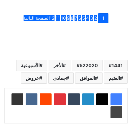
1
2
3
4
5
6
7
8
9
10
11
12
الصفحة التالية
1441
522020
الأخر
الأسبوعية
العثيم
الموافق
جمادى
عروض
لينكدإن
‏Tumblr
بينتيريست
‏Reddit
‏VKontakte
مشاركة عبر البريد
طباعة