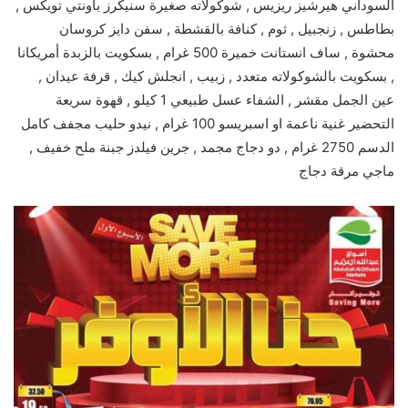
السوداني هيرشيز ريزيس , شوكولاته صغيرة سنيكرز باونتي تويكس ,
بطاطس , زنجبيل , ثوم , كنافة بالقشطة , سفن دايز كروسان
محشوة , ساف انستانت خميرة 500 غرام , بسكويت بالزبدة أمريكانا
, بسكويت بالشوكولاته متعدد , زبيب , انجلش كيك , قرفة عيدان ,
عين الجمل مقشر , الشفاء عسل طبيعي 1 كيلو , قهوة سريعة
التحضير غنية ناعمة او اسبريسو 100 غرام , نيدو حليب مجفف كامل
الدسم 2750 غرام , دو دجاج مجمد , جرين فيلدز جبنة ملح خفيف ,
ماجي مرقة دجاج