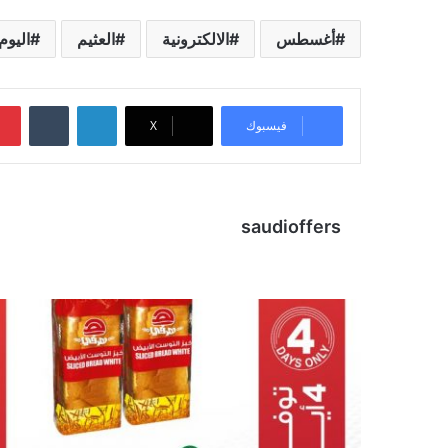
أغسطس
الالكترونية
العثيم
اليوم
لينكدإن
‏Tumblr
فيسبوك
X
saudioffers