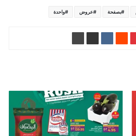
بصفحة
عروض
واحدة
بينتيريست
‏Reddit
‏VKontakte
مشاركة عبر البريد
طباعة