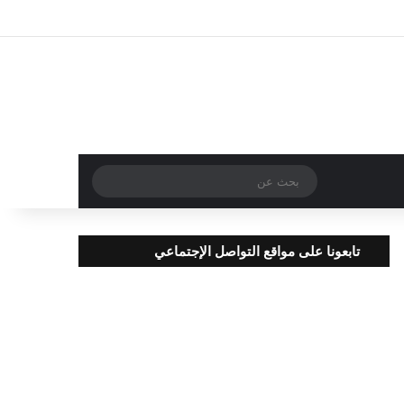
تسجيل الدخول
مقال عشوائي
إضافة عمود جا
بحث
عن
تابعونا على مواقع التواصل الإجتماعي