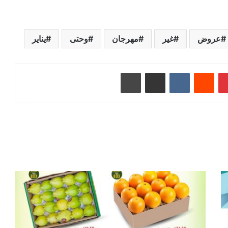
عروض
غير
مهرجان
وحتى
يناير
بينتيريست
‏Reddit
‏VKontakte
مشاركة عبر البريد
طباعة