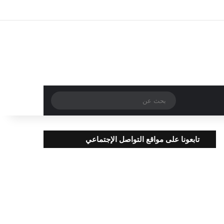
تسجيل الدخول
مقال عشوائي
إضافة عمود جا
بحث
عن
تابعونا على مواقع التواصل الإجتماعي