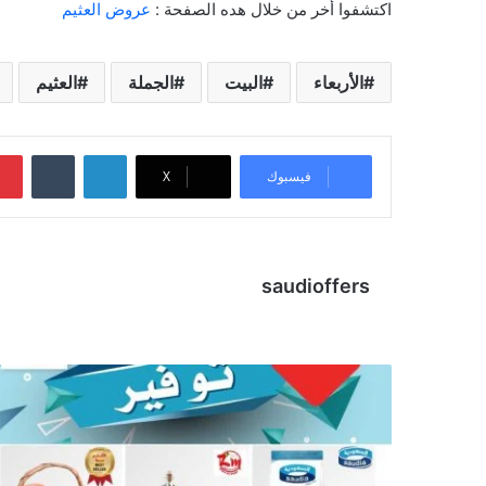
اكتشفوا أخر من خلال هده الصفحة :
عروض العثيم
الأربعاء
البيت
الجملة
العثيم
لينكدإن
‏Tumblr
فيسبوك
X
saudioffers