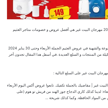
تخفيضات و عروض العثيم الجملة الأربعاء وحتى 30 يناير 2024 مهرجان البيت غير هي أفضل عروض و خصومات متاجر العثيم
تخفيضات othaim التي تضم علي احدث السلع الغذائية المتنوعة والشهية في عروض العثيم الجملة الأربعاء وحتى 30 يناير 2024
لة من المنتجات و السلع العديدة .في أسفل هدا المقال تجدون أخر
جملة الأربعاء وحتى 30 يناير 2024 مهرجان البيت غير | مقاضيك بالجملة تكفيك. تابعوا عروض أكس اليوم الأربعاء
ض العثيم اليوم الأربعاء: لدينا كذلك كاري الدجاج جوز الهند من فريش تو هوم (على