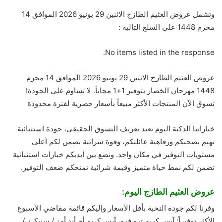
وتشمل عروض العثيم الطازج الاثنين 29 يونيو 2026 الموافق 14
محرم 1448 على السلع التالية :
No items listed in the response.
عروض العثيم الطازج الاثنين 29 يونيو 2026 الموافق 14 محرم
1448 مهرجان الخضار بتوفير 1+1 مجاناً. لا تساوم على الجودة!
تسوق الآن المنتجات الأكثر مبيعاً بأسعار حصرية لفترة محدودة
خياراتنا الذكية اليوم تعيد تعريف التسوق الحقيقي، جودة استثنائية
تهتم بصحتكم ورفاهية عائلتكم، وقوة شرائية تضمن لكم أعلى
مستويات التوفير في مكان واحد. ونضع بين أيديكم خيارات استثنائية
تضمن لكم نمط حياة متميز وقيمة شرائية تمنحكم ضعف التوفير.
عروض العثيم الطازج اليوم:
وفرنا لكم جودة النخبة بأقل الأسعار وإليكم قائمة مقاضي الأسبوع
الأكثر توفيراً: آيس كريم ترو فرو، آيس كريم أم أند أمز / سنيكرز /