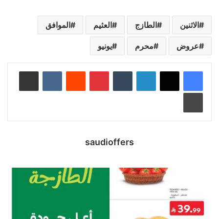
الاثنين
الطازج
العثيم
الموافق
عروض
محرم
يونيو
لينكدإن
‏Tumblr
بينتيريست
‏Reddit
‏VKontakte
مشاركة عبر البريد
طباعة
saudioffers