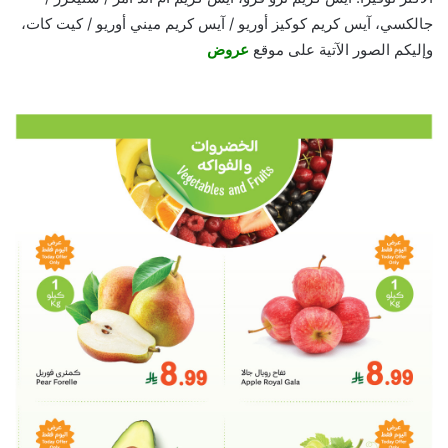
جالكسي، آيس كريم كوكيز أوريو / آيس كريم ميني أوريو / كيت كات،
وإليكم الصور الآتية على موقع
عروض