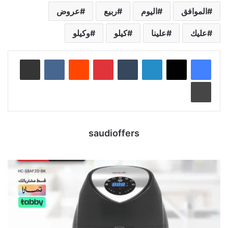
الموافق
اليوم
ربيع
عروض
عليك
علينا
كيلو
وكيلو
لينكدإن
‏Tumblr
بينتيريست
‏Reddit
‏VKontakte
مشاركة عبر البريد
طباعة
saudioffers