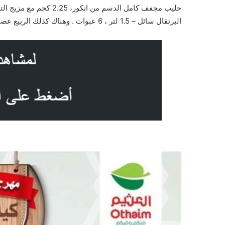
البرتقال سائل – 1.5 لتر ، 6 عبوات . وهناك كذلك الربيع عصير بنكهة التفاح 1×6 لتر . واليكم الصور الآتية على موقع