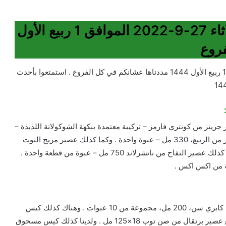
عروض العثيم الطازج مددناها للثلاثاء 27-9-2022 الموافق 1 ربيع الأول
عروض العثيم الطازج مددناها للثلاثاء 27-9-2022 الموافق 1 ربيع الأول 1444 مددناها عشانكم في كل الفروع . استمتعوا بأحدث
رينز من كونتري فارمز – تركيبة معتمدة بنكهة الشوكولاتة اللذيذة –
300 غرام . وهناك كذلك عصير برتقال وجزر خالي من السكر من الربيع، 330 مل – عبوة واحدة . وكما كذلك عصير مزيج التوت
من الربيع، سعة 200 مل (مجموعة من عبوة واحدة) . وهناك كذلك عصير التفاح من ناتشرلاند 750 مل – عبوة من قطعة واحدة .
ومن ضمن عروض العثيم شراب الكولا بالفواكه المشكلة من كابري سن، 200 مل، مجموعة من 10 عبوات . وهناك كذلك كيس
مسحوق حليب مجفف كامل الدسم من انكور، 2.25 كجم مع عصير برتقال من صن توب 18×125 مل . ولدينا كذلك كيس مسحوق