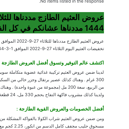
No items listed in the response.
1444 مددناها عشانكم في كل الفروع
تخفيضات العثيم اليوم الثلاثاء 27-9-2022 الموافق 1-3-1444
اكتشف عالم التوفير وتسوق أفضل العروض الطازجة :
لدينا ضمن عروض العثيم تركيبة غذائية عضوية متكاملة سوبر ج
ولدينا كذلك مشروب فاكهة التفاح بحجم 330 مل، 24 قطعة من اكس اكس .
أفضل الخصومات والعروض القوية الطازجة :