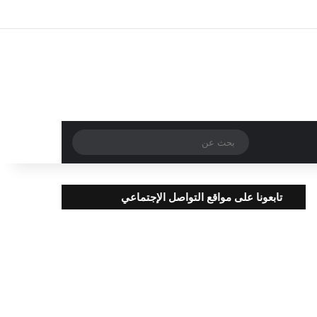
تسجيل الدخول
مقال عشوائي
إضافة عمود جا
بحث
عن
تابعونا على مواقع التواصل الإجتماعي