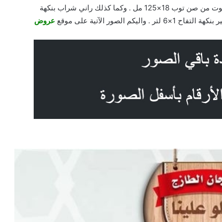
حليب مجفف كامل الدسم من انكور، 2.25 كجم مع مزيج التوت من صن توب 18×125 مل . وكما كذلك راني شراب بنكهة
عروض