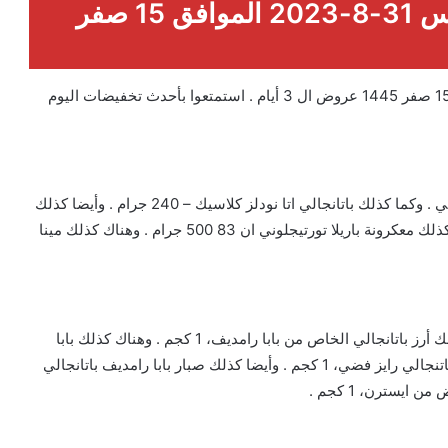
عروض العثيم الويكند اليوم الخميس 31-8-2023 الموافق 15 صفر
عروض العثيم الويكند اليوم الخميس 31-8-2023 الموافق 15 صفر 1445 عروض ال 3 أيام . استمتعوا بأحدث تخفيضات اليوم
لدينا كذلك مكرونة بينا ليتشي الايطالية، 900 غرام من العلالي . وكما كذلك باتانجالي اتا نودلز كلاسيك – 240 جرام . وأيضا كذلك
تي ايه تي فاصوليا تركية مجففة مسلوقة، 800 غرام . وكما كذلك معكرونة باريلا تورتيجلوني ان 83 500 جرام . وهناك كذلك مينا
لدينا كذلك كينوا وايت عضوي من ميدوز، 500 جم . وكما كذلك أرز باتانجالي الخاص من بابا رامديف، 1 كجم . وهناك كذلك بابا
رامدف باتنجالي روزانا رايز،1 كجم . وكما كذلك بابا رامدف باتنجالي رايز فضي، 1 كجم . وأيضا كذلك صبار بابا رامديف باتانجالي