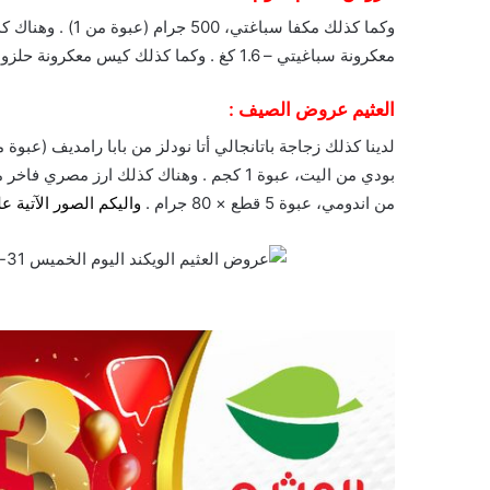
معكرونة سباغيتي – 1.6 كغ . وكما كذلك كيس معكرونة حلزونية من كيمبال – الوزن 400 غم .
العثيم عروض الصيف :
من اندومي، عبوة 5 قطع × 80 جرام .
واليكم الصور الآتية ع