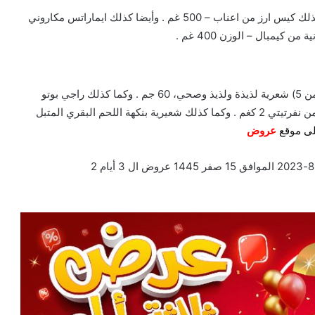
وكما كذلك مكفا سباغتي، 500 جرام (عبوة من 1) . وهناك كذلك كيس ارز من اعناب – 500 غم . وأيضا كذلك ايماراتس مكاروني
لدينا كذلك زجاجة باتانجالي أتا نودلز من بابا رامديف (عبوة من 5) شعرية لذيذة ولذيذ وصحي، 60 جم . وكما كذلك راجي بوتو
بودي من اليت، عبوة 1 كجم . وهناك كذلك ارز مصري فاخر من نفرتيتي 2 كغم . وكما كذلك شعيرية بنكهة اللحم البقري المتبل
لى موقع
عروض