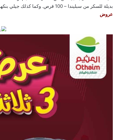
بديلة للسكر من سبليندا – 100 قرص. وكما كذلك جيلي بنكهة الكرز والكولا، 85 جرام من دريم. واليكم الصور الآتية على موقع
عروض