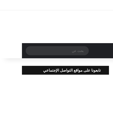
تسجيل الدخول
مقال عشوائي
إضافة عمود جا
بحث
عن
تابعونا على مواقع التواصل الإجتماعي