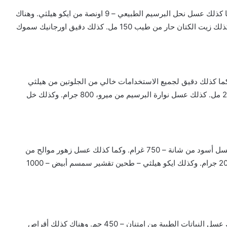
لدينا كذلك دقيق لجميع الاستخدامات من بيكي، 1 كجم. وكما كذلك عسل نحل البرسيم الطبيعي – 9 اونصة من ايكو هيلثي. وهناك
كذلك عسل جوزة الطيب 250 جرام – طبيعي 100%. وكما كذلك زيت الكتان حار من طيب 150 مل. كذلك دقيق اورجانيك سموك
 من وادي فود- 1 لتر بي اي تي. وكما كذلك دقيق لجميع الاستخدامات خالي من الجلوتين من هيلثي
ميل – 500 جم. وهناك كذلك زيت زيتون خام من ايزيس، 250 مل. كذلك عسل نوارة البرسيم من ميرو، 800 جرام. وكذلك خل
كما كذلك عسل أسود من شانة – 450 غرام. وهناك كذلك عسل أسود من شانة – 750 غرام. وكما كذلك عسل زهور موالح من
شانه – 4.25 رطل. ولدينا كذلك مشمش مجفف حجم (8) 200 جرام. وكذلك ايكو هيلثي – طحين تقشير سمسم أبيض – 1000
لدينا كذلك عسل بالجينسنج من امتنان- 180 جم. وكما كذلك عسل النباتات الطبية من امتنان – 450 جم. وهناك كذلك أقراص