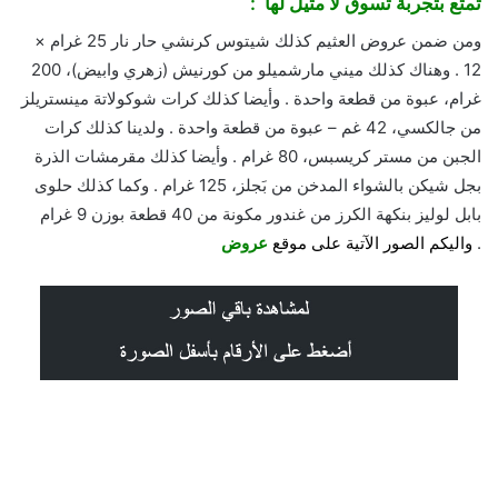
تمتع بتجربة تسوق لا مثيل لها :
ومن ضمن عروض العثيم كذلك شيتوس كرنشي حار نار 25 غرام ×
12 . وهناك كذلك ميني مارشميلو من كورنيش (زهري وابيض)، 200
غرام، عبوة من قطعة واحدة . وأيضا كذلك كرات شوكولاتة مينستريلز
من جالكسي، 42 غم – عبوة من قطعة واحدة . ولدينا كذلك كرات
الجبن من مستر كريسبس، 80 غرام . وأيضا كذلك مقرمشات الذرة
بجل شيكن بالشواء المدخن من بَجلز، 125 غرام . وكما كذلك حلوى
بابل لوليز بنكهة الكرز من غندور مكونة من 40 قطعة بوزن 9 غرام
.
واليكم الصور الآتية على موقع
عروض