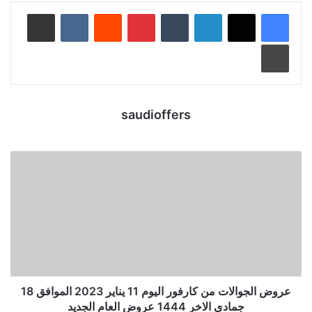
لينكدإن
‏Tumblr
بينتيريست
‏Reddit
‏VKontakte
مشاركة عبر البريد
طباعة
saudioffers
عروض الجوالات من كارفور اليوم 11 يناير 2023 الموافق 18
جمادى الاخر 1444 عروض العام الجديد