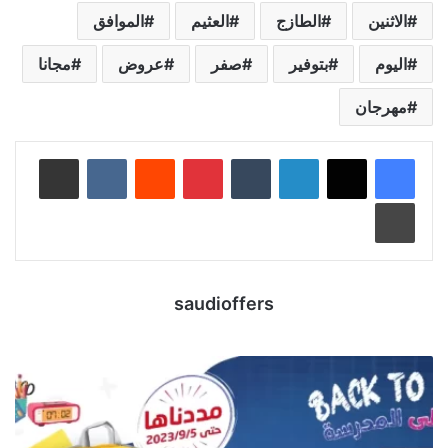
الاثنين
الطازج
العثيم
الموافق
اليوم
بتوفير
صفر
عروض
مجانا
مهرجان
لينكدإن
‏Tumblr
بينتيريست
‏Reddit
‏VKontakte
مشاركة عبر البريد
طباعة
saudioffers