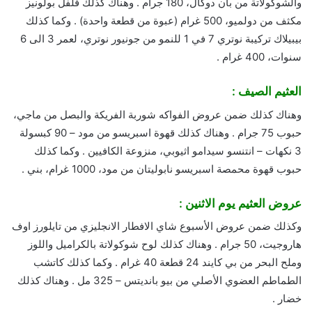
والشوكولاتة من بان دوكال، 180 جرام . وهناك كذلك فلفل بولونيز
مكثف من دولميو، 500 غرام (عبوة من قطعة واحدة) . وكما كذلك
بيبيلاك تركيبة نوتري 7 في 1 للنمو من جونيور نوتري، لعمر 3 الى 6
سنوات، 400 غرام .
العثيم الصيف :
وهناك كذلك ضمن عروض الفواكه شوربة الفريكة والبصل من ماجي،
حبوب 75 جرام . وهناك كذلك قهوة اسبريسو من مود – 90 كبسولة
3 نكهات – انتنسو سيدامو اثيوبي، منزوعة الكافيين . وكما كذلك
حبوب قهوة محمصة اسبريسو نابوليتان من مود، 1000 غرام، بني .
عروض العثيم يوم الاثنين :
وكذلك ضمن عروض الأسبوع شاي الافطار الانجليزي من تايلورز اوف
هاروجيت، 50 جرام . وهناك كذلك لوح شوكولاتة بالكراميل واللوز
وملح البحر من بي كايند 24 قطعة 40 غرام . وكما كذلك كاتشب
الطماطم العضوي الأصلي من بيو بانديتس – 325 مل . وهناك كذلك
خضار .