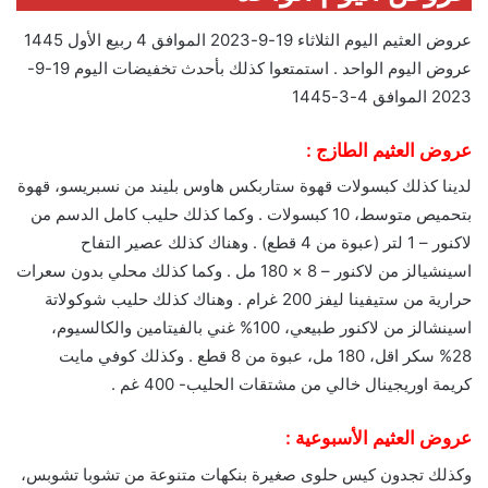
عروض العثيم اليوم الثلاثاء 19-9-2023 الموافق 4 ربيع الأول 1445
عروض اليوم الواحد . استمتعوا كذلك بأحدث تخفيضات اليوم 19-9-
2023 الموافق 4-3-1445
عروض العثيم الطازج :
لدينا كذلك كبسولات قهوة ستاربكس هاوس بليند من نسبريسو، قهوة
بتحميص متوسط، 10 كبسولات . وكما كذلك حليب كامل الدسم من
لاكنور – 1 لتر (عبوة من 4 قطع) . وهناك كذلك عصير التفاح
اسينشيالز من لاكنور – 8 × 180 مل . وكما كذلك محلي بدون سعرات
حرارية من ستيفينا ليفز 200 غرام . وهناك كذلك حليب شوكولاتة
اسينشالز من لاكنور طبيعي، 100% غني بالفيتامين والكالسيوم،
28% سكر اقل، 180 مل، عبوة من 8 قطع . وكذلك كوفي مايت
كريمة اوريجينال خالي من مشتقات الحليب- 400 غم .
عروض العثيم الأسبوعية :
وكذلك تجدون كيس حلوى صغيرة بنكهات متنوعة من تشوبا تشوبس،