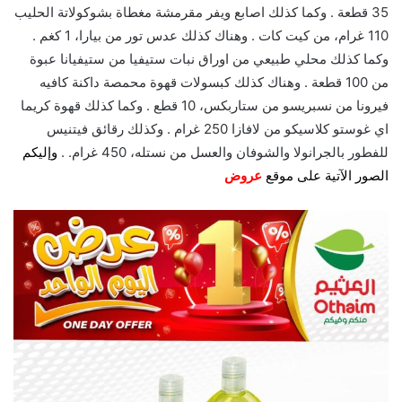
35 قطعة . وكما كذلك اصابع ويفر مقرمشة مغطاة بشوكولاتة الحليب
110 غرام، من كيت كات . وهناك كذلك عدس تور من بيارا، 1 كغم .
وكما كذلك محلي طبيعي من اوراق نبات ستيفيا من ستيفيانا عبوة
من 100 قطعة . وهناك كذلك كبسولات قهوة محمصة داكنة كافيه
فيرونا من نسبريسو من ستاربكس، 10 قطع . وكما كذلك قهوة كريما
اي غوستو كلاسيكو من لافازا 250 غرام . وكذلك رقائق فيتنيس
للفطور بالجرانولا والشوفان والعسل من نستله، 450 غرام. .
وإليكم
الصور الآتية على موقع
عروض