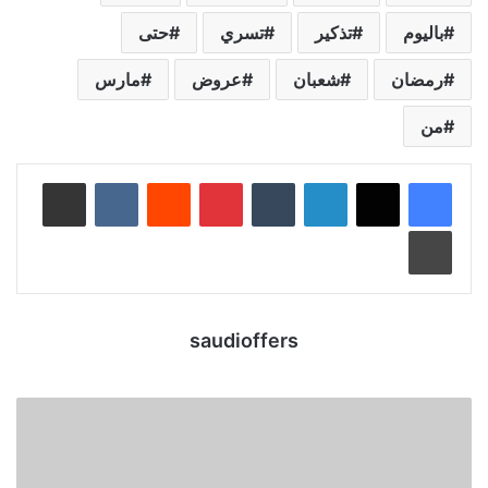
باليوم
تذكير
تسري
حتى
رمضان
شعبان
عروض
مارس
من
لينكدإن
‏Tumblr
بينتيريست
‏Reddit
‏VKontakte
مشاركة عبر البريد
طباعة
saudioffers