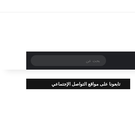
تسجيل الدخول
مقال عشوائي
إضافة عمود جا
بحث
عن
تابعونا على مواقع التواصل الإجتماعي