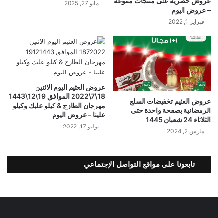
عروض حصرية على منتجات متنوعة
مايو 27, 2025
– عروض اليوم
فبراير 1, 2022
عروض العثيم اليوم الاثنين
18\7\2022 الموافق 19\12\1443
عروض العثيم تخفيضات السلع
مهرجان الطازج & كيلو عليك وكيلو
الرمضانية بصفحة واحدة حتى
علينا – عروض اليوم
الثلاثاء 24 شعبان 1445
يوليو 17, 2022
مارس 2, 2024
تابعونا على مواقع التواصل الإجتماعي